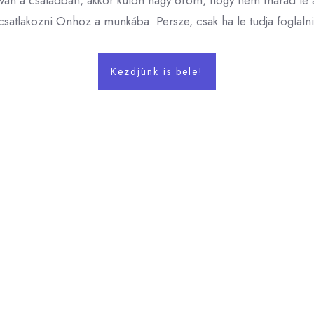
an a családban, akkor külön nagy öröm, hogy nem marad le a
satlakozni Önhöz a munkába. Persze, csak ha le tudja foglaln
Kezdjünk is bele!