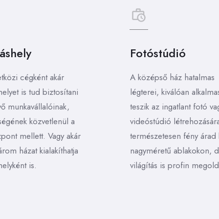
láshely
Fotóstúdió
közi cégként akár
A középső ház hatalmas
helyet is tud biztosítani
légterei, kiválóan alkalma
ő munkavállalóinak,
teszik az ingatlant fotó va
ségének közvetlenül a
videóstúdió létrehozásár
pont mellett. Vagy akár
természetesen fény árad
rom házat kialakíthatja
nagyméretű ablakokon, d
helyként is.
világítás is profin megold