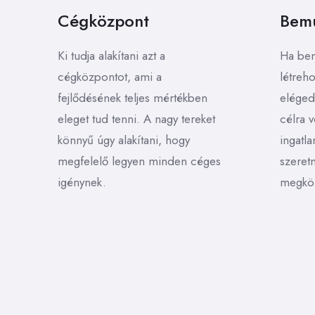
Cégközpont
Bem
Ki tudja alakítani azt a
Ha bem
cégközpontot, ami a
létreho
fejlődésének teljes mértékben
elégede
eleget tud tenni. A nagy tereket
célra 
könnyű úgy alakítani, hogy
ingatla
megfelelő legyen minden céges
szeretn
igénynek.
megköz