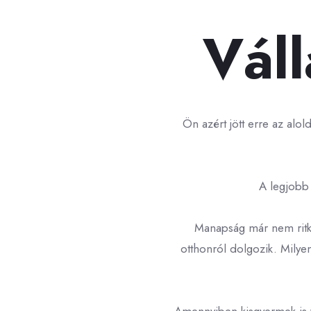
Váll
Ön azért jött erre az alol
A legjobb 
Manapság már nem ritka
otthonról dolgozik. Milye