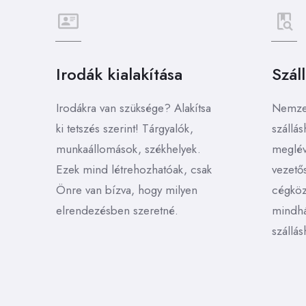
Irodák kialakítása
Szál
Irodákra van szüksége? Alakítsa
Nemzet
ki tetszés szerint! Tárgyalók,
szállás
munkaállomások, székhelyek.
meglév
Ezek mind létrehozhatóak, csak
vezető
Önre van bízva, hogy milyen
cégköz
elrendezésben szeretné.
mindhá
szállás