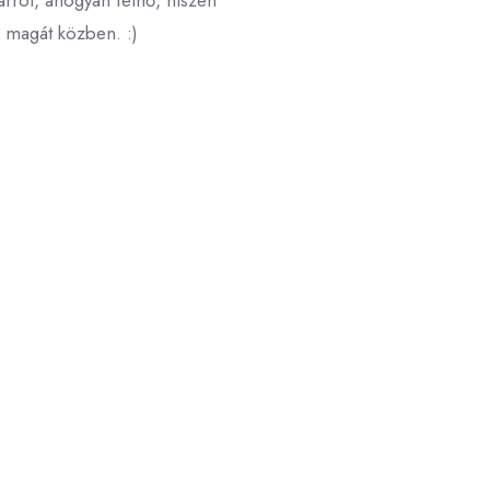
rról, ahogyan felnő, hiszen
i magát közben. :)