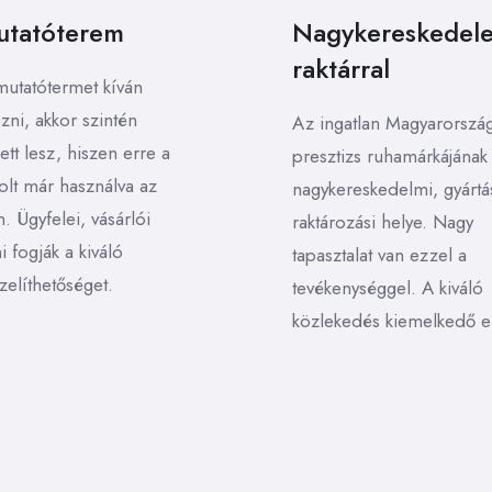
utatóterem
Nagykereskedel
raktárral
utatótermet kíván
zni, akkor szintén
Az ingatlan Magyarország
tt lesz, hiszen erre a
presztizs ruhamárkájának 
volt már használva az
nagykereskedelmi, gyártá
n. Ügyfelei, vásárlói
raktározási helye. Nagy
i fogják a kiváló
tapasztalat van ezzel a
elíthetőséget.
tevékenységgel. A kiváló
közlekedés kiemelkedő e