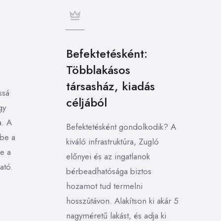
Befektetésként:
Többlakásos
társasház, kiadás
ssá
céljából
gy
a. A
Befektetésként gondolkodik? A
 be a
kiváló infrastruktúra, Zugló
e a
előnyei és az ingatlanok
ató.
bérbeadhatósága biztos
hozamot tud termelni
hosszútávon. Alakítson ki akár 5
nagyméretű lakást, és adja ki