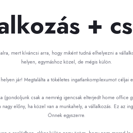
alkozás + c
dalra, mert kíváncsi arra, hogy miként tudná elhelyezni a vállalko
helyen, egymáshoz közel, de mégis külön.
helyen jár! Megtalálta a tökéletes ingatlankomplexumot céljai 
 (gondoljunk csak a nemrég igencsak elterjedt home office gya
n nagy előny, ha közel van a munkahely, a vállalkozás. Ez az i
Önnek egyszerre.