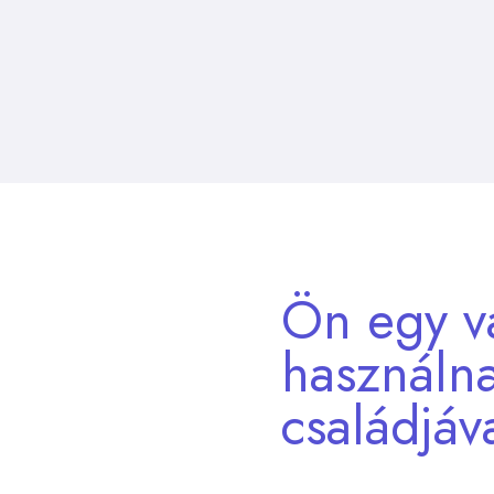
Ön egy va
használn
családjáv