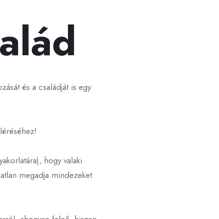
salád
zását és a családját is egy
eléréséhez!
korlatára), hogy valaki
ngatlan megadja mindezeket