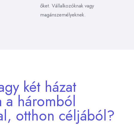
őket. Vállalkozóknak vagy
magánszemélyeknek.
gy két házat
a a háromból
al, otthon céljából?