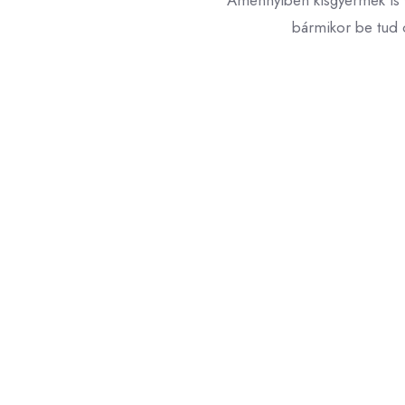
Amennyiben kisgyermek is v
bármikor be tud c